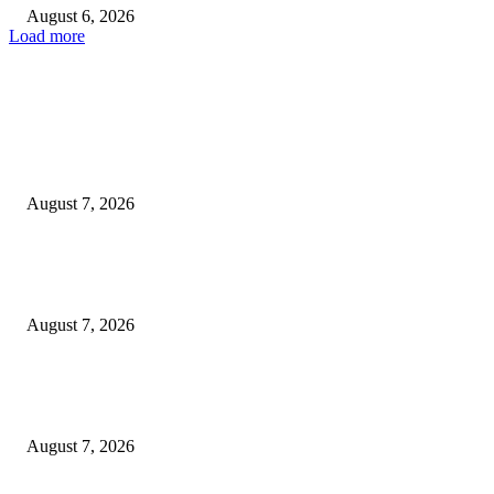
August 6, 2026
Load more
EDITOR PICKS
ஈரானுடனான போருக்கு விரைவில் முடிவு! ட்ரம்ப் வெளியிட்டுள்ள தகவல்.
August 7, 2026
இந்தியாவின் விண்வெளித் துறை: உலகளாவிய கூட்டாண்மைகளுக்கான புத
ஏவுதளம்.
August 7, 2026
குரல் இல்லாத உயிர்களின் குரல் கொடுப்போம்: மலேசியாவில் தெருநாய்களுக
நீதி வேண்டும்!
August 7, 2026
POPULAR POSTS