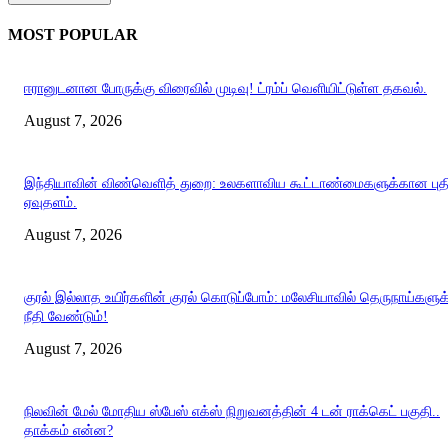
MOST POPULAR
ஈரானுடனான போருக்கு விரைவில் முடிவு! ட்ரம்ப் வெளியிட்டுள்ள தகவல்.
August 7, 2026
இந்தியாவின் விண்வெளித் துறை: உலகளாவிய கூட்டாண்மைகளுக்கான புத
ஏவுதளம்.
August 7, 2026
குரல் இல்லாத உயிர்களின் குரல் கொடுப்போம்: மலேசியாவில் தெருநாய்களுக
நீதி வேண்டும்!
August 7, 2026
நிலவின் மேல் மோதிய ஸ்பேஸ் எக்ஸ் நிறுவனத்தின் 4 டன் ராக்கெட் பகுதி..
தாக்கம் என்ன?