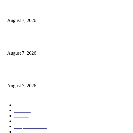
ஈரானுடனான போருக்கு விரைவில் முடிவு! ட்ரம்ப் வெளியிட்டுள்ள தகவல்.
August 7, 2026
இந்தியாவின் விண்வெளித் துறை: உலகளாவிய கூட்டாண்மைகளுக்கான புத
ஏவுதளம்.
August 7, 2026
குரல் இல்லாத உயிர்களின் குரல் கொடுப்போம்: மலேசியாவில் தெருநாய்களுக
நீதி வேண்டும்!
August 7, 2026
POPULAR CATEGORY
Malaysia
1019
World
83
India
45
Sports
37
Deepavali Ads
20
Health & Fitness
19