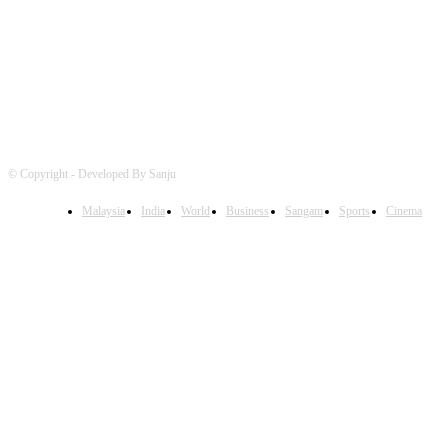
FOLLOW US
© Copyright - Developed By Sanju
Malaysia
India
World
Business
Sangam
Sports
Cinema