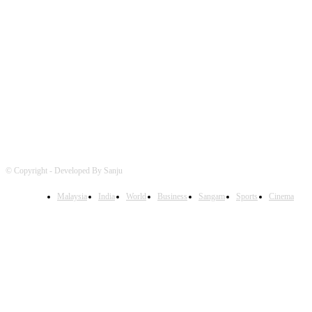
FOLLOW US
© Copyright - Developed By Sanju
Malaysia
India
World
Business
Sangam
Sports
Cinema