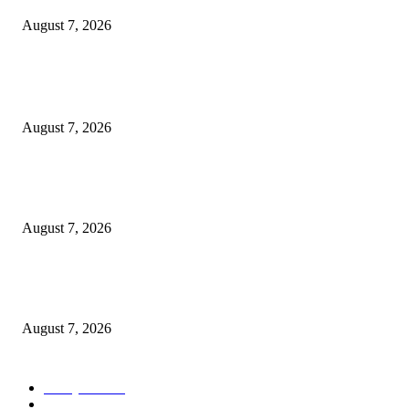
August 7, 2026
POPULAR POSTS
ஈரானுடனான போருக்கு விரைவில் முடிவு! ட்ரம்ப் வெளியிட்டுள்ள தகவல்.
August 7, 2026
இந்தியாவின் விண்வெளித் துறை: உலகளாவிய கூட்டாண்மைகளுக்கான புத
ஏவுதளம்.
August 7, 2026
குரல் இல்லாத உயிர்களின் குரல் கொடுப்போம்: மலேசியாவில் தெருநாய்களுக
நீதி வேண்டும்!
August 7, 2026
POPULAR CATEGORY
Malaysia
1019
World
83