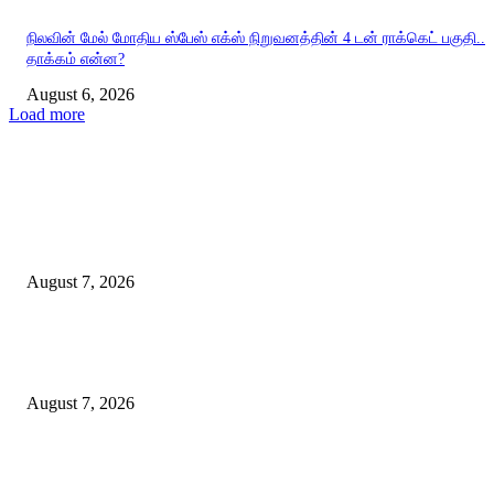
நிலவின் மேல் மோதிய ஸ்பேஸ் எக்ஸ் நிறுவனத்தின் 4 டன் ராக்கெட் பகுதி..
தாக்கம் என்ன?
August 6, 2026
Load more
EDITOR PICKS
ஈரானுடனான போருக்கு விரைவில் முடிவு! ட்ரம்ப் வெளியிட்டுள்ள தகவல்.
August 7, 2026
இந்தியாவின் விண்வெளித் துறை: உலகளாவிய கூட்டாண்மைகளுக்கான புத
ஏவுதளம்.
August 7, 2026
குரல் இல்லாத உயிர்களின் குரல் கொடுப்போம்: மலேசியாவில் தெருநாய்களுக
நீதி வேண்டும்!