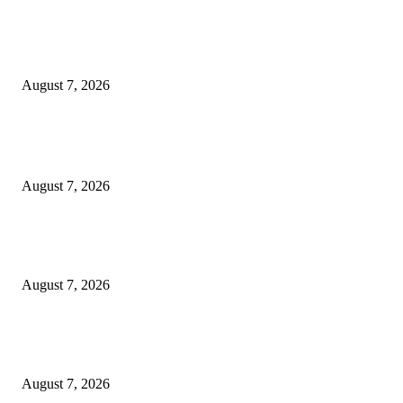
குரல் இல்லாத உயிர்களின் குரல் கொடுப்போம்: மலேசியாவில் தெருநாய்களுக
நீதி வேண்டும்!
August 7, 2026
POPULAR POSTS
ஈரானுடனான போருக்கு விரைவில் முடிவு! ட்ரம்ப் வெளியிட்டுள்ள தகவல்.
August 7, 2026
இந்தியாவின் விண்வெளித் துறை: உலகளாவிய கூட்டாண்மைகளுக்கான புத
ஏவுதளம்.
August 7, 2026
குரல் இல்லாத உயிர்களின் குரல் கொடுப்போம்: மலேசியாவில் தெருநாய்களுக
நீதி வேண்டும்!
August 7, 2026