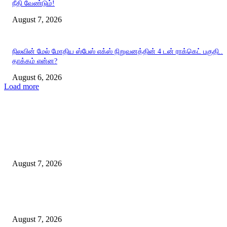
நீதி வேண்டும்!
August 7, 2026
நிலவின் மேல் மோதிய ஸ்பேஸ் எக்ஸ் நிறுவனத்தின் 4 டன் ராக்கெட் பகுதி..
தாக்கம் என்ன?
August 6, 2026
Load more
EDITOR PICKS
ஈரானுடனான போருக்கு விரைவில் முடிவு! ட்ரம்ப் வெளியிட்டுள்ள தகவல்.
August 7, 2026
இந்தியாவின் விண்வெளித் துறை: உலகளாவிய கூட்டாண்மைகளுக்கான புத
ஏவுதளம்.
August 7, 2026