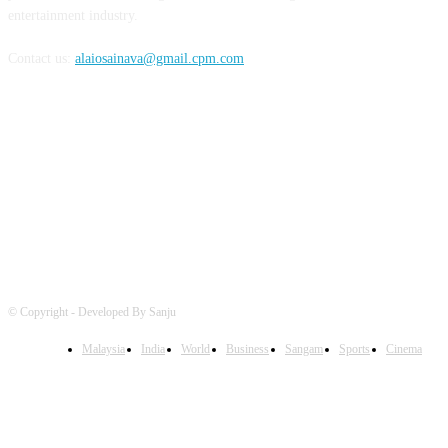
entertainment industry.
Contact us:
alaiosainava@gmail.cpm.com
FOLLOW US
© Copyright - Developed By Sanju
Malaysia
India
World
Business
Sangam
Sports
Cinema