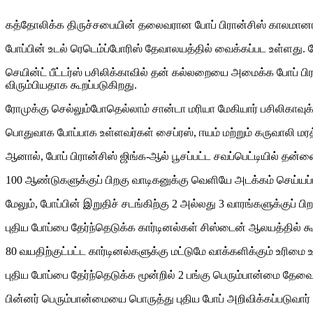
கத்தோலிக்க திருச்சபையின் தலைவரான போப் பிரான்சிஸ் காலமானா
போப்பின் உடல் ரெடெம்ப்போரிஸ் தேவாலயத்தில் வைக்கப்பட உள்ளது. போ
செயின்ட் பீட்டர்ஸ் பசிலிக்காவில் தன் கல்லறையை அமைக்க போப் ப
விரும்பியதாக கூறப்படுகிறது.
ரோமுக்கு செல்லும்போதெல்லாம் சான்டா மரியா மேகியார் பசிலிகாவு
பொதுவாக போப்பாக உள்ளவர்கள் சைப்ரஸ், ஈயம் மற்றும் கருவாலி மர
ஆனால், போப் பிரான்சிஸ் ஜிங்க-ஆல் பூசப்பட்ட சவப்பெட்டியில் தன்
100 ஆண்டுகளுக்குப் பிறகு வாடிகனுக்கு வெளியே அடக்கம் செய்யப்
மேலும், போப்பின் இறுதிச் சடங்கிற்கு 2 அல்லது 3 வாரங்களுக்குப் பி
புதிய போப்பை தேர்ந்தெடுக்க கார்டினல்கள் சிஸ்டைன் ஆலயத்தில் கூட
80 வயதிற்குட்பட்ட கார்டினல்களுக்கு மட்டுமே வாக்களிக்கும் உரிமை 
புதிய போப்பை தேர்ந்தெடுக்க மூன்றில் 2 பங்கு பெரும்பான்மை தேவை. ஒ
பின்னர் பெரும்பான்மையை பொருத்து புதிய போப் அறிவிக்கப்படுவார் 