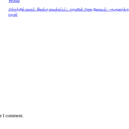
World
அச்சத்தில் உலகம்: இலக்கு வைக்கப்பட்ட ஈரானின் அணு நிலையம் – சூளுரைக்கு
ஈரான்
me I comment.