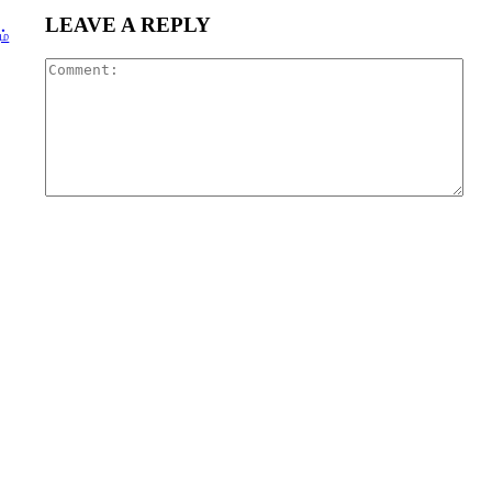
LEAVE A REPLY
ம்
Com