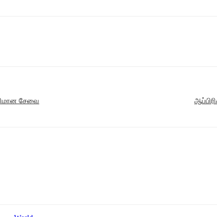
ி விமான சேவை
ஆப்பிரி