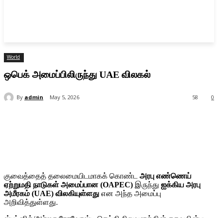
World
ஒபெக் அமைப்பிலிருந்து UAE விலகல்
By
admin
May 5, 2026
58
0
குவைத்தைத் தலைமையிடமாகக் கொண்ட
அரபு எண்ணெய்
ஏற்றுமதி நாடுகள் அமைப்பான (OAPEC)
இருந்து
ஐக்கிய அரபு
அமீரகம் (UAE) விலகியுள்ளது
என அந்த அமைப்பு
அறிவித்துள்ளது.