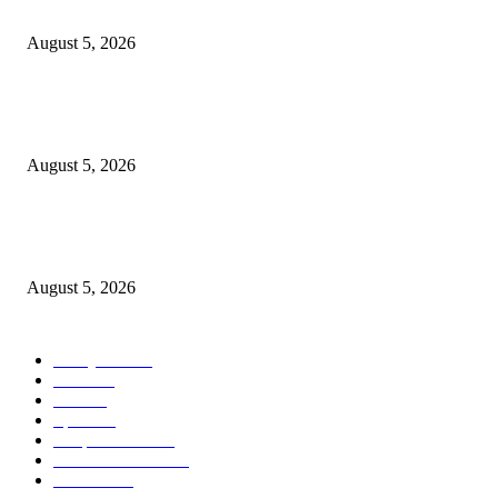
அலை ஓசை தலைமை ஆசிரியர் நவநீத கிருஷ்ணன்தென் கொரியா பயணம்
August 5, 2026
AirAsia MOVE 8.8 மெகா சேல் – ASEAN நாடுகளை சிறந்த சலுகைகளுட
சுற்றிப் பாருங்கள்!
August 5, 2026
கேஎல்ஐஏ அனைத்துலக விமான நிலையத்தில் பாதுகாப்பு பரிசோதனையில்
அலட்சியப் போக்கா?
August 5, 2026
POPULAR CATEGORY
Malaysia
1016
World
81
India
43
Sports
37
Deepavali Ads
20
Health & Fitness
19
Business
18