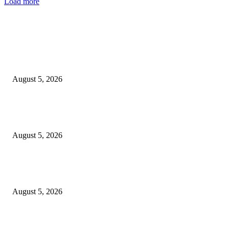
Load more
EDITOR PICKS
அலை ஓசை தலைமை ஆசிரியர் நவநீத கிருஷ்ணன்தென் கொரியா பயணம்
August 5, 2026
AirAsia MOVE 8.8 மெகா சேல் – ASEAN நாடுகளை சிறந்த சலுகைகளுட
சுற்றிப் பாருங்கள்!
August 5, 2026
கேஎல்ஐஏ அனைத்துலக விமான நிலையத்தில் பாதுகாப்பு பரிசோதனையில்
அலட்சியப் போக்கா?
August 5, 2026
POPULAR POSTS