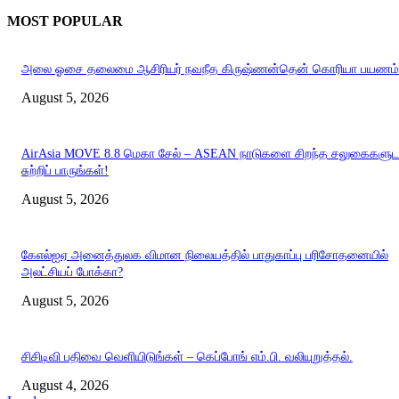
MOST POPULAR
அலை ஓசை தலைமை ஆசிரியர் நவநீத கிருஷ்ணன்தென் கொரியா பயணம்
August 5, 2026
AirAsia MOVE 8.8 மெகா சேல் – ASEAN நாடுகளை சிறந்த சலுகைகளுட
சுற்றிப் பாருங்கள்!
August 5, 2026
கேஎல்ஐஏ அனைத்துலக விமான நிலையத்தில் பாதுகாப்பு பரிசோதனையில்
அலட்சியப் போக்கா?
August 5, 2026
சிசிடிவி பதிவை வெளியிடுங்கள் – கெப்போங் எம்.பி. வலியுறுத்தல்.
August 4, 2026