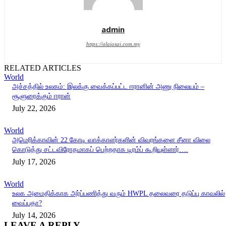
admin
https://alaiosai.com.my
RELATED ARTICLES
World
அச்சத்தில் உலகம்: இலக்கு வைக்கப்பட்ட ஈரானின் அணு நிலையம் –
சூளுரைக்கும் ஈரான்
July 22, 2026
World
அமெரிக்காவின் 22 கோடி வாக்காளர்களின் விவரங்களை சீனா விலை
கொடுத்து சட்டவிரோதமாகப் பெற்றதாக டிரம்ப் கூறியுள்ளார்….
July 17, 2026
World
உலக அமைதிக்காக அர்ப்பணித்து வரும் HWPL தலைவரை தடுப்பு காவலில்
வைப்பதா?
July 14, 2026
LEAVE A REPLY