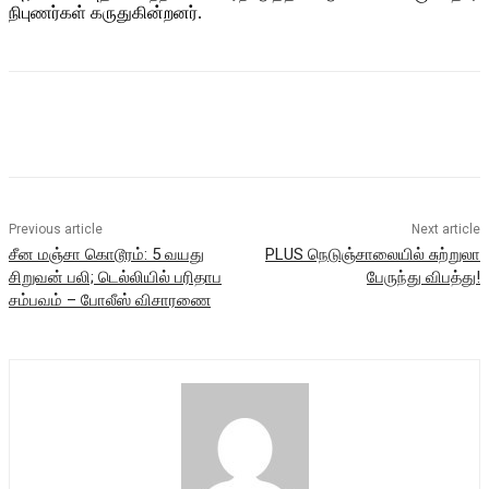
நிபுணர்கள் கருதுகின்றனர்.
Previous article
Next article
சீன மஞ்சா கொடூரம்: 5 வயது
PLUS நெடுஞ்சாலையில் சுற்றுலா
சிறுவன் பலி; டெல்லியில் பரிதாப
பேருந்து விபத்து!
சம்பவம் – போலீஸ் விசாரணை