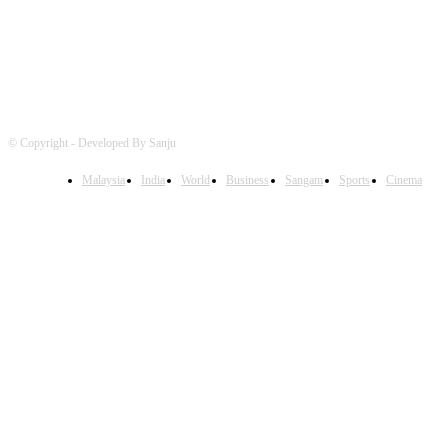
© Copyright - Developed By Sanju
Malaysia
India
World
Business
Sangam
Sports
Cinema